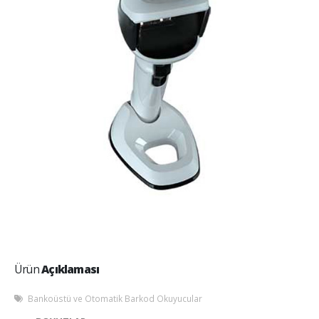
Ürün
Açıklaması
Bankoüstü ve Otomatik Barkod Okuyucular