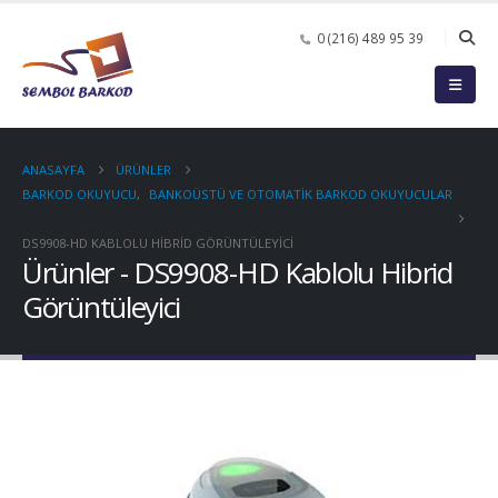
0 (216) 489 95 39
ANASAYFA
ÜRÜNLER
BARKOD OKUYUCU
,
BANKOÜSTÜ VE OTOMATIK BARKOD OKUYUCULAR
DS9908-HD KABLOLU HIBRID GÖRÜNTÜLEYICI
Ürünler - DS9908-HD Kablolu Hibrid
Görüntüleyici