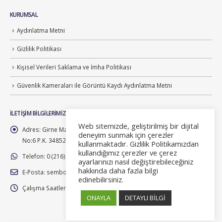
KURUMSAL
Aydınlatma Metni
Gizlilik Politikası
Kişisel Verileri Saklama ve İmha Politikası
Güvenlik Kameraları ile Görüntü Kaydı Aydınlatma Metni
İLETIŞIM BILGILERIMIZ
Web sitemizde, geliştirilmiş bir dijital
Adres:
Girne Mah. Irmak Sokak Küçükyalı Sanayi Sitesi No: 72 B-Blok
deneyim sunmak için çerezler
No:6 P.K. 34852 Maltepe, İstanbul
kullanmaktadır. Gizlilik Politikamızdan
kullandığımız çerezler ve çerez
Telefon:
0 (216) 489 95 39
ayarlarınızı nasıl değiştirebileceğiniz
hakkında daha fazla bilgi
E-Posta:
sembol@sembolbarkod.com
edinebilirsiniz.
Çalışma Saatleri:
Pzt - Cm / 08:00 - 18:00
ONAYLA
DETAYLI BİLGİ