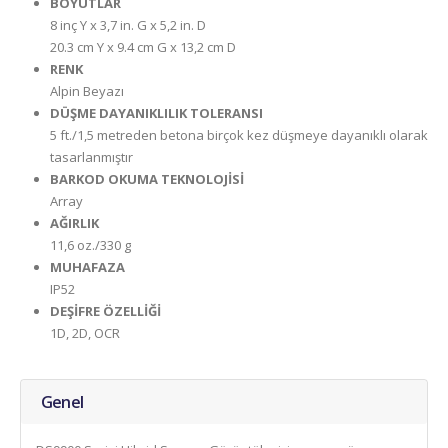
BOYUTLAR
8 inç Y x 3,7 in. G x 5,2 in. D
20.3 cm Y x 9.4 cm G x 13,2 cm D
RENK
Alpin Beyazı
DÜŞME DAYANIKLILIK TOLERANSI
5 ft./1,5 metreden betona birçok kez düşmeye dayanıklı olarak
tasarlanmıştır
BARKOD OKUMA TEKNOLOJİSİ
Array
AĞIRLIK
11,6 oz./330 g
MUHAFAZA
IP52
DEŞİFRE ÖZELLİĞİ
1D, 2D, OCR
Genel